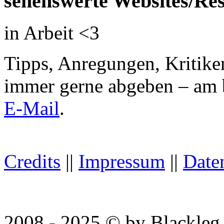
sehenswerte Websites/Re
in Arbeit <3
Tipps, Anregungen, Kritike
immer gerne abgeben – am
E-Mail
.
Credits
||
Impressum
||
Date
You are visitor No. 4606. T
2008 - 2025 © by Blackleg 