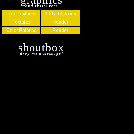
and ressources
Icon Textures
100x100 Icons
Textures
Header
Color Palettes
Render
shoutbox
drop me a message!