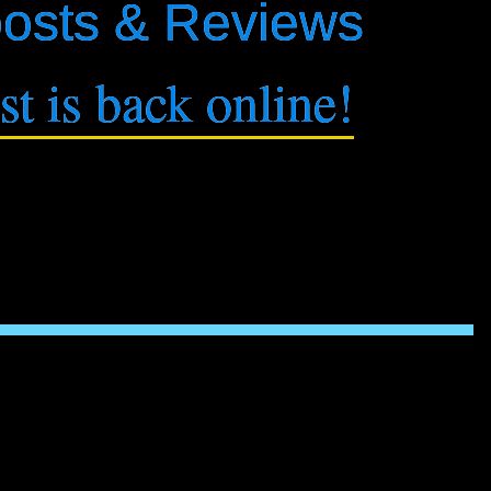
posts & Reviews
t is back online!
N ist diese Domain wieder online! Wie sich das gerade
an Weihnachten. Treasure-Chest und alles, was damit kam (das
, die Freude) ist bis heute eins der besten Dinge in meinem