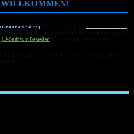
 WILLKOMMEN!
treasure-chest.org
! Nach Jahren offline
e, ist diese Website endlich wieder online. In abgespeckter
u
4U-Stuff zum Bestellen
, hochwertigen Ressourcen,
 für dich!!) oder zum ersten Mal hier bist: Schau dich um,
sag hallo!