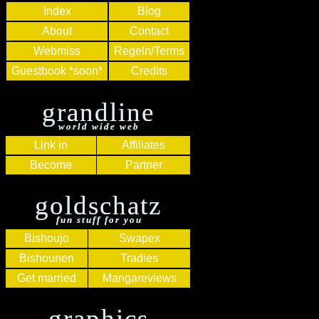
Index
Blog
About
Contact
Webmiss
Regeln/Terms
Guestbook *soon*
Credits
grandline
world wide web
Link in
Affiliates
Become
Partner
goldschatz
fun stuff for you
Bishoujo
Swapex
Bishounen
Tradies
Get married
Mangareviews
graphics