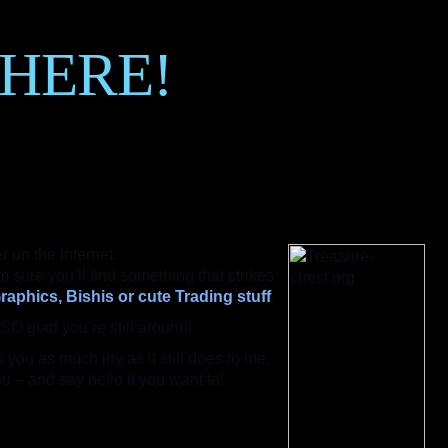
THERE!
er on the Internet.
 sure you’ll find something that strikes
aphics, Bishis or cute Trading stuff
.
SO glad you’re still around!
s you as much joy as it still does to me.
ou – and say hello if you want to!