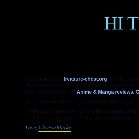
HI 
I welcome you to
treasure-chest.org
, my little corn
If you’re new here: Please take a look around and I’m
your fancy, whether it’s
Anime & Manga reviews, Gr
If you’ve known this domain from „the olden days“ – 
Either way, I hope visiting this website (again) bring
Feel free to get inspired or to take something with y
Chrissi/Blacky
Love,