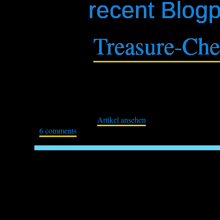
recent Blog
Treasure-Ches
Veröffentlicht: Februar 5, 2024
Omg. Ich kann es selbst nicht glauben. Nach JAHRE
anfühlt? Freudig, zittrig-aufgeregt – wie als Kind 
Hobby, die Menschen, der Austausch, die Kreativität
Artikel ansehen
Leben und für…
6 comments