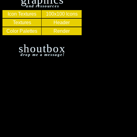
and ressources
Icon Textures
100x100 Icons
Textures
Header
Color Palettes
Render
shoutbox
drop me a message!