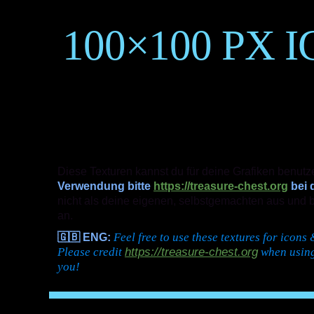
100×100 PX 
Diese Texturen kannst du für deine Grafiken benutze
Verwendung bitte
https://treasure-chest.org
bei 
nicht als deine eigenen, selbstgemachten aus und 
an.
Feel free to use these textures for icon
🇬🇧 ENG:
https://treasure-chest.org
Please credit
when using
you!