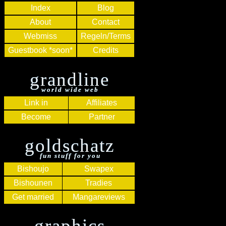
Index
Blog
About
Contact
Webmiss
Regeln/Terms
Guestbook *soon*
Credits
grandline
world wide web
Link in
Affiliates
Become
Partner
goldschatz
fun stuff for you
Bishoujo
Swapex
Bishounen
Tradies
Get married
Mangareviews
graphics