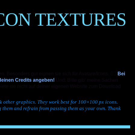
ICON TEXTURES
n. Besonders gut eignen sie sich für Avatare/Icons. ✌🏻
Bei
deinen Credits angeben!
Und: Bitte gib‘ meine Sachen
biete sie nicht auf deiner eigenen Website zum Download
s & other graphics. They work best for 100×100 px icons.
 them and refrain from passing them as your own. Thank