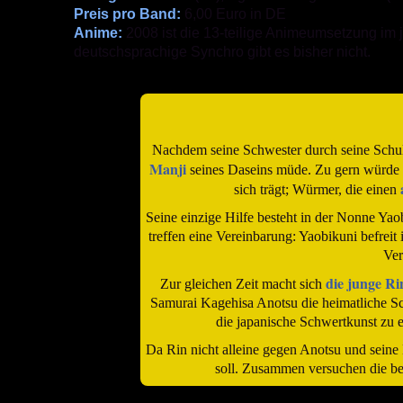
Preis pro Band:
6,00 Euro in DE
Anime:
2008 ist die 13-teilige Animeumsetzung im
deutschsprachige Synchro gibt es bisher nicht.
Nachdem seine Schwester durch seine Schuld 
Manji
seines Daseins müde. Zu gern würde M
sich trägt; Würmer, die einen
Seine einzige Hilfe besteht in der Nonne Yao
treffen eine Vereinbarung: Yaobikuni befre
Ver
die junge Ri
Zur gleichen Zeit macht sich
Samurai Kagehisa Anotsu die heimatliche Schw
die japanische Schwertkunst zu e
Da Rin nicht alleine gegen Anotsu und seine M
soll. Zusammen versuchen die be