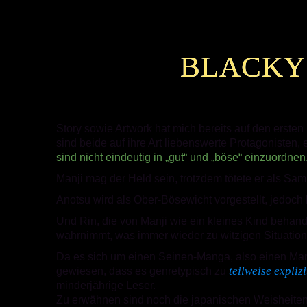
BLACKY
Story sowie Artwork hat mich bereits auf den ersten
sind beide auf ihre Art liebenswerte Protagonisten
sind nicht eindeutig in „gut“ und „böse“ einzuordnen
Manji mag der Held sein, trotzdem tötete er als Sa
Anotsu wird als Ober-Bösewicht vorgestellt, jedoch
Und Rin, die von Manji wie ein kleines Kind behande
wahrnimmt, was immer wieder zu witzigen Situatione
Da es sich um einen Seinen-Manga, also einen Man
teilweise expli
gewiesen, dass es genretypisch zu
minderjährige Leser.
Zu erwähnen sind noch die japanischen Weisheite