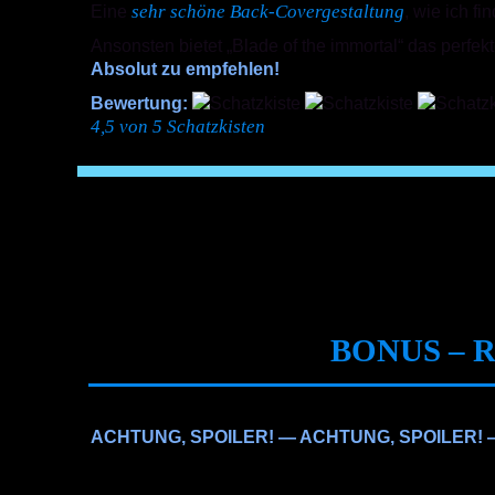
sehr schöne Back-Covergestaltung
Eine
, wie ich fi
Ansonsten bietet „Blade of the immortal“ das perf
Absolut zu empfehlen!
Bewertung:
4,5 von 5 Schatzkisten
BONUS – 
ACHTUNG, SPOILER! — ACHTUNG, SPOILER! 
Schon das erste Kapitel von Blade of the Immor