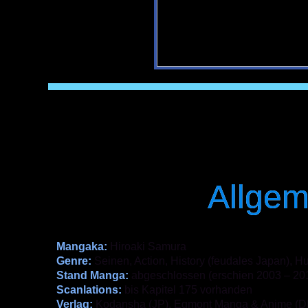
Allgem
Mangaka:
Hiroaki Samura
Genre:
Seinen, Action, History (feudales Japan), H
Stand Manga:
abgeschlossen (erschien 2003 – 20
Scanlations:
bis Kapitel 175 vorhanden
Verlag:
Kodansha (JP), Egmont Manga & Anime (D