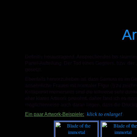
Ar
Definitiv herausragend. Ansprechendes bis skurriles
Panel-Aufteilung. Der Tod eines Gegners, bzw. der
gesetzt.
Ebenfalls hervorzuheben ist, dass Samura es im G
ansehnliche Frauen mit normaler Figur (!) zu zeichn
Kritikpunkt meinerseits sind die teilweise sehr dun
eher klares Artwork gewohnt, daher fand ich es ma
möglicherweise auch daran liegen, dass die Druckq
klick to enlarge!
Ein paar Artwork-Beispiele:
(
)