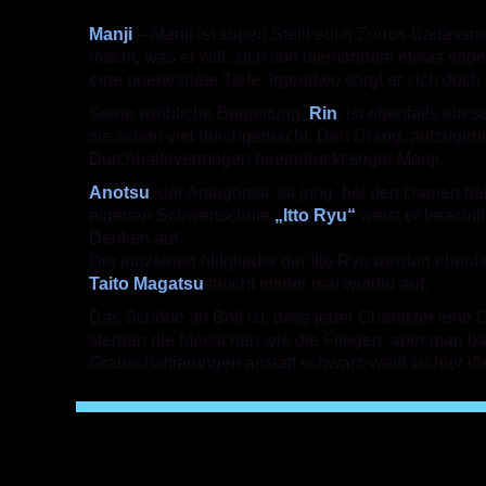
Manji
– Manji ist super! Stellt euch Zorros Badassne
macht, was er will, sich von niemandem etwas sagen 
eine unerwartete Tiefe. Irgendwo sorgt er sich doch
Seine weibliche Begleitung,
Rin
, ist ebenfalls ein 
sie schon viel durchgemacht. Den Drang, aufzugeben,
Durchhaltevermögen beeindruckt sogar Manji.
Anotsu
, der Antagonist, ist jung, bei den Damen b
eigenen Schwertschule
„Itto Ryu“
weist er beachtl
Denken auf.
Die einzelnen Mitglieder der Itto Ryu werden ebenfa
Taito Magatsu
taucht immer mal wieder auf.
Das Schöne an Botl ist, dass jeder Charakter eine 
sterben die Menschen wie die Fliegen, aber man ba
Grauschattierungen anstatt schwarz-weiß ist hier di