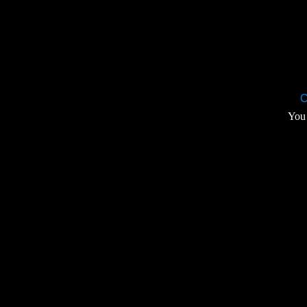
C
You 