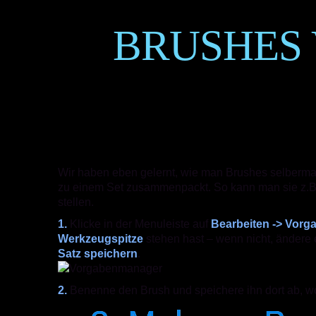
BRUSHES
Wir haben eben gelernt, wie man Brushes selberma
zu einem Set zusammenpackt. So kann man sie z.
stellen.
1.
Klicke in der Menuleiste auf
Bearbeiten -> Vor
Werkzeugspitze
stehen hast – wenn nicht, ändere 
Satz speichern
.
2.
Benenne den Brush und speichere ihn dort ab, wo