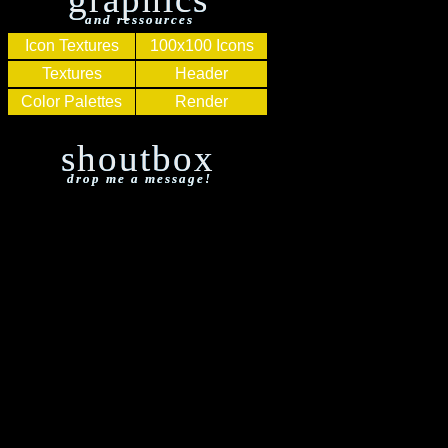
and ressources
Icon Textures
100x100 Icons
Textures
Header
Color Palettes
Render
shoutbox
drop me a message!