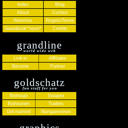
Index
Blog
About
Contact
Webmiss
Regeln/Terms
Guestbook *soon*
Credits
grandline
world wide web
Link in
Affiliates
Become
Partner
goldschatz
fun stuff for you
Bishoujo
Swapex
Bishounen
Tradies
Get married
Mangareviews
graphics