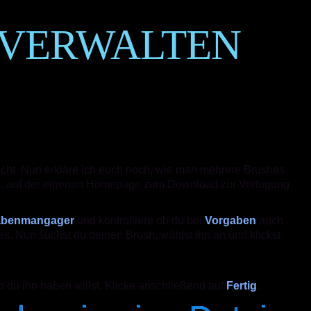
 VERWALTEN
cht. Nun erkläre ich euch noch, wie man mehrere Brushes
B. auf der eigenen Homepage zum Download zur Verfügung
gabenmangager
und kontrolliere ob du bei
Vorgaben
auch
es. Nun suchst du deinen Brush, wählst ihn an und klickst
 du ihn haben willst. Klicke anschließend auf
Fertig
.