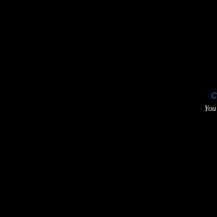
C
You 