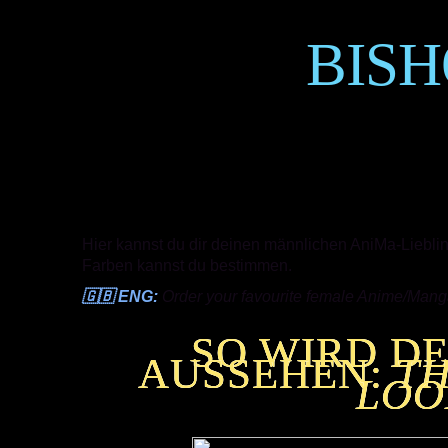
BIS
Hier kannst du dir deinen männlichen AniMa-Lieblings
Farben kannst du bestimmen.
🇬🇧 ENG:
Order your favourite female Anime/Mang
SO WIRD D
AUSSEHEN:
TH
LOO