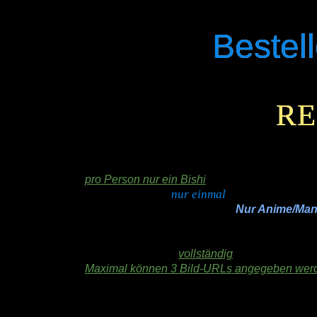
Bestel
R
pro Person nur ein Bishi
nur einmal
jeder Chara wird
vergeben (siehe 
keine echten Stars/Personen!
Nur Anime/Man
Charas, von denen es mehrere „Formen“ gibt,
normal mit schwarzen Haaren können beide v
bitte das Formular
vollständig
ausfüllen
Maximal können 3 Bild-URLs angegeben werden.
deine E-Mailadresse muss gültig sein, damit i
Hast du eine Website? Dann stelle die Bishouj
verlinke https://treasure-chest.org.