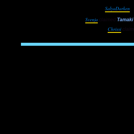
SalyaDarken
c
Svenja
claimed
Tamaki
Chrissi
clai