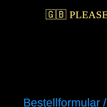
🇬🇧 PLEAS
Only one Bishi per person
Each character can only be claimed once! Plea
Only Anime/Manga/Game or Original Characte
Each form of characters who got more than on
example – you can claim him as Super Saiyan, 
Please fill out the form completely.
To get your Bishi animated, send me at least 
won’t get an animation.
Please use a valid email adress.
If you’ve got a website, please link back the Bis
Bestellformular 