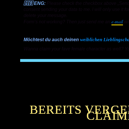
🇬🇧 ENG:
Please check the checkbox above „Send
consent sending your data to me. I will only use it 
delete your message.
e-mail
Form’s not working? Then just send me an
wi
weiblichen Lieblingscha
Möchtest du auch deinen
Wanna claim your fave female character as well? Y
BEREITS VERGE
CLAIM