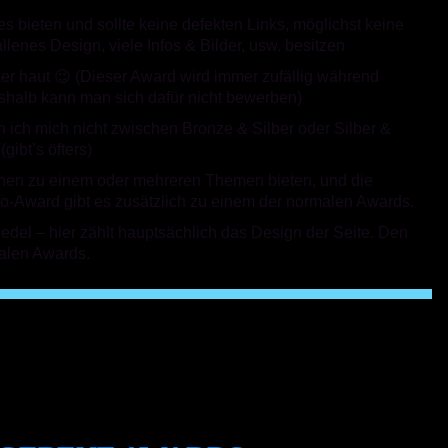
s bieten und sollte keine defekten Links, möglichst keine
lenes Design, viele Infos & Bilder, usw. besitzen
ker haut 😉 (Dieser Award wird immer zufällig während
shalb kann man sich dafür nicht bewerben)
n ich mich nicht zwischen Bronze & Silber oder Silber &
gibt’s öfters)
tionen zu einem oder mehreren Themen bieten, und die
o-Award gibt es zusätzlich zu einem der normalen Awards.
 edel – hier zählt hauptsächlich das Design der Seite. Den
malen Awards.