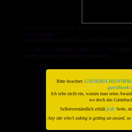
Du hast eine AniManga-, Grafik- oder 4U-Stuff-Sei
du hier richtig! ^_^
Einfach folgendes Formular ausfüllen, abschicken u
You own any AniManga, Graphic or 4U-Stuff website a
out the form below to receive your award!
GÄSTEBUCHEINTRÄGE
Bitte beachtet:
guestbook o
Ich sehe nicht ein, warum man seine Award
wo doch das Gästebuch 
jede
Selbstverständlich erhält
Seite, di
Any site who’s asking is getting an award, so