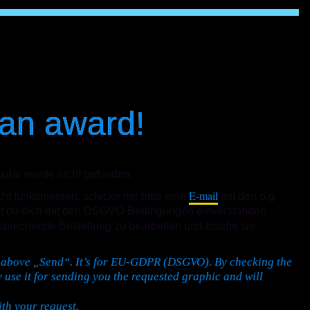
 an award!
ular wurde nicht gefunden.
E-mail
t funktionieren, schicke mir bitte eine
mit den o.g.
ärst du dich mit den DSGVO-Bedingungen einverstanden
tsprechende Bestellung zu bearbeiten und lösche sie
x above „Send“. It’s for EU-GDPR (DSGVO). By checking the
 use it for sending you the requested graphic and will
th your request.