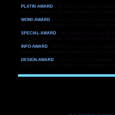
PLATIN-AWARD
– die Seite muss etwas besondere
Rechtschreibfehler, ein ansprechendes und ausgefal
WOW!-AWARD
– für eine Seite, die mich vom Hoc
einem meiner Streifzüge durch´s Netz vergeben, de
SPECIAL-AWARD
– den erhalten Seiten, bei dene
Gold entscheiden kann, die aber trotzdem geil sind! (
INFO-AWARD
– für HP’s die total viel an Informa
einigermaßen selbstgeschrieben aussehen. Den Inf
DESIGN-AWARD
– egal ob süß, bunt, ausgefallen,
Design-Award gibt es zusätzlich zu einem der nor