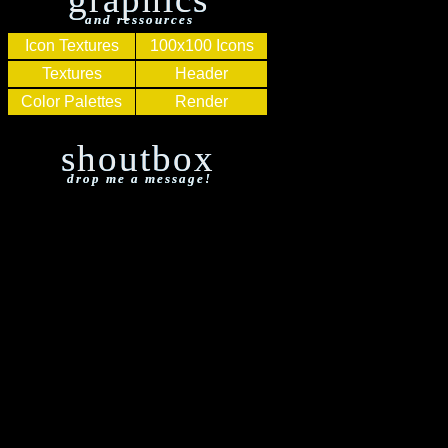
and ressources
Icon Textures
100x100 Icons
Textures
Header
Color Palettes
Render
shoutbox
drop me a message!