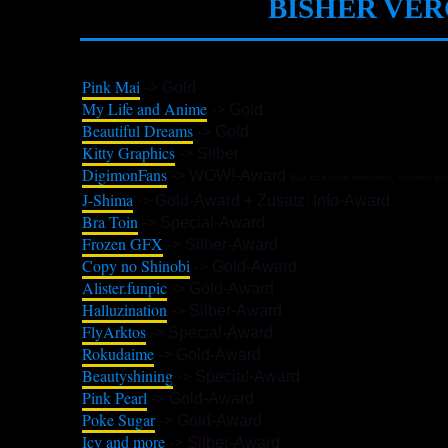
BISHER VE
Pink Mai
-> Gold
My Life and Anime
-> Gold
Beautiful Dreams
-> Gold
Kitty Graphics
-> Silber
DigimonFans
-> WOW!-Award
(hat sich nicht beworben, sondern wu
J-Shima
-> Gold-Award + Zusatz: Info-Award
Bra Toin
-> Special-Award
Frozen GFX
-> Silber-Award
Copy no Shinobi
-> Gold-Award
Alister.funpic
-> Gold-Award
Halluzination
-> Silber-Award
FlyArktos
-> Special-Award
Rokudaime
-> Gold-Award
Beautyshining
-> Special-Award
Pink Pearl
-> Gold-Award
Poke Sugar
-> Gold-Award
Icy and more
-> Silber-Award