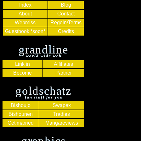
Index
Blog
About
Contact
Webmiss
Regeln/Terms
Guestbook *soon*
Credits
grandline
world wide web
Link in
Affiliates
Become
Partner
goldschatz
fun stuff for you
Bishoujo
Swapex
Bishounen
Tradies
Get married
Mangareviews
graphics