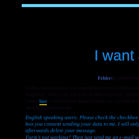
I want
Fehler:
Kontaktform
Sollte das Formular aus irgendwelchen Gründen nich
Angaben. Indem du mir eine E-Mail schickst, erkl
hier
(mehr
). Ich benutze deine Daten nur, um die en
anschließend wieder.
English speaking users: Please check the checkbo
box you consent sending your data to me. I will only
afterwards delete your message.
e-mail
Form’s not working? Then just send me an
wi