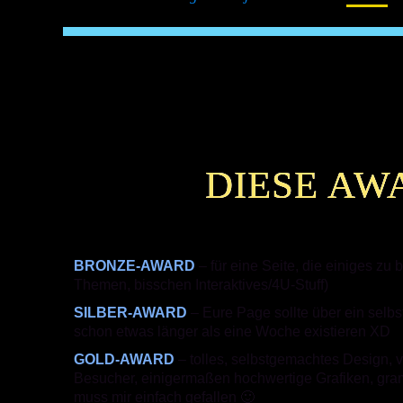
DIESE AW
BRONZE-AWARD
– für eine Seite, die einiges zu 
Themen, bisschen Interaktives/4U-Stuff)
SILBER-AWARD
– Eure Page sollte über ein selb
schon etwas länger als eine Woche existieren XD
GOLD-AWARD
– tolles, selbstgemachtes Design, vi
Besucher, einigermaßen hochwertige Grafiken, gr
muss mir einfach gefallen 🙂