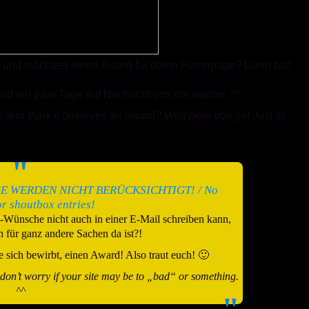
te und möchtest einen Award für deine Homepage? Dann bist
nd ein paar Tage auf Nachricht von mir warten. ^^
nd think it deserves an award? Well here you go! Just fill
 WERDEN NICHT BERÜCKSICHTIGT! / No
r shoutbox entries!
-Wünsche nicht auch in einer E-Mail schreiben kann,
für ganz andere Sachen da ist?!
e sich bewirbt, einen Award! Also traut euch! 🙂
 don’t worry if your site may be to „bad“ or something.
^^