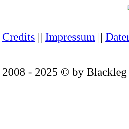
Credits
||
Impressum
||
Date
You are visitor No. 4392. T
2008 - 2025 © by Blackleg 