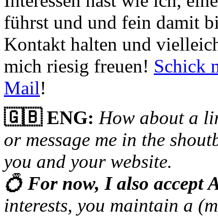
Interessen hast wie ich, ein
führst und und fein damit b
Kontakt halten und viellei
mich riesig freuen!
Schick m
Mail
!
🇬🇧 ENG:
How about a li
or message me in the shoutbo
you and your website.
💍
For now, I also accept A
interests, you maintain a (m