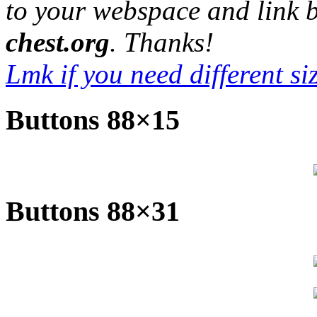
to your webspace and link 
chest.org
. Thanks!
Lmk if you need different si
Buttons 88×15
Buttons 88×31